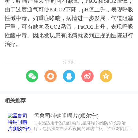
析，哮喘严重发作时可有缺氧，PaO2和SaO2降低，
由于过度通气可使PaCO2下降，pH值上升，表现呼吸
性碱中毒。如重症哮喘，病情进一步发展，气道阻塞
严重，可有缺氧及CO2潴留，PaCO2上升，表现呼吸
性酸中毒。因此发现患有此病就要到正规的医院进行
治疗。
分享到
相关推荐
孟鲁司特钠咀嚼片(顺尔宁)
1.本品适用于2岁至14岁儿童哮喘的预防和长期治
疗，包括预防白天和夜间的哮喘症状，治疗对阿斯匹
林敏感的哮喘患者以及预防运动诱发的支气管收缩。