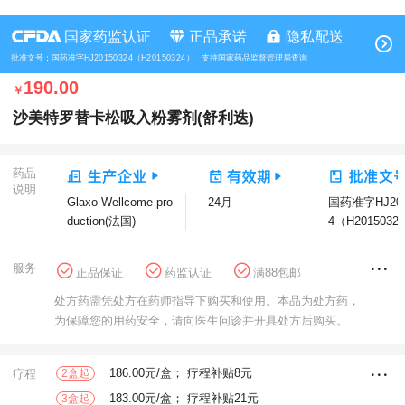
国家药监认证
正品承诺
隐私配送
批准文号：国药准字HJ20150324（H20150324） 支持国家药品监督管理局查询
190.00
￥
沙美特罗替卡松吸入粉雾剂(舒利迭)
药品
说明
Glaxo Wellcome pro
24月
国药准字HJ201
duction(法国)
4（H2015032
服务
正品保证
药监认证
满88包邮
花呗分期
方舟健客大药房
处方药需凭处方在药师指导下购买和使用。本品为处方药，
不可用商品补贴
为保障您的用药安全，请向医生问诊并开具处方后购买。
186.00元/盒； 疗程补贴8元
疗程
2盒起
183.00元/盒； 疗程补贴21元
3盒起