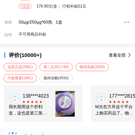
179.90元/盒； 疗程补贴51元
5盒起
50μg/250μg*60泡
1盒
规格
不可用商品补贴
说明
评价(10000+)
查看全部
这是正品
(2981)
第二次买
(1749)
物流迅速
(2903)
疗效显著
(1981)
值得信赖
(4550)
138****4023
177****281
我长期用这个舒利
M次在方舟这个平台
迭，这也是第三第四
上购买药品了。物流
次购买了，，很好，
很快，疗效显著，以
正宗药品，，价格也
后就l选你们家了。
很实惠，以后还会常