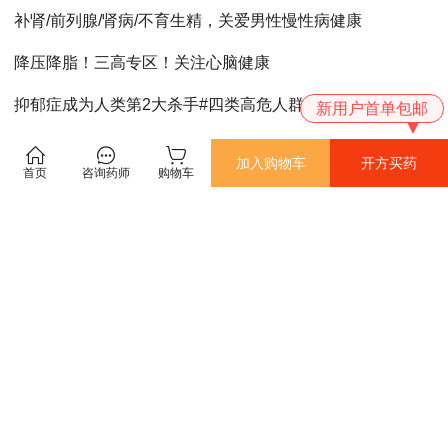
补肾/前列腺/肾病/不育生精，关爱男性慢性病健康
降压降脂！三高专区！关注心脑健康
抑郁症成为人类第2大杀手#四类高危人群需警惕！
新用户首单包邮
强筋健骨
加入购物车
开方买药
首页
咨询药师
购物车
登录
|
注册
关于方舟健客
|
帮助中心
关注【方舟健客网上药店】公众号，抢先获得特价活动通知
方舟健客全国免费专线
400-086-5111
互联网药品信息服务资格证（粤）：—经营性—2020—0048
Copyright©2009-2022 方舟健客 版权所有