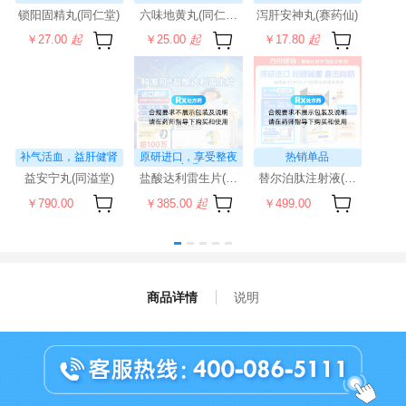
锁阳固精丸(同仁堂)
六味地黄丸(同仁堂)(水蜜丸)
泻肝安神丸(赛药仙)
￥27.00
起
￥25.00
起
￥17.80
起
补气活血，益肝健肾
原研进口，享受整夜
热销单品
安眠
益安宁丸(同溢堂)
盐酸达利雷生片(科唯可)
替尔泊肽注射液(穆峰达)
￥790.00
￥385.00
起
￥499.00
商品详情
说明