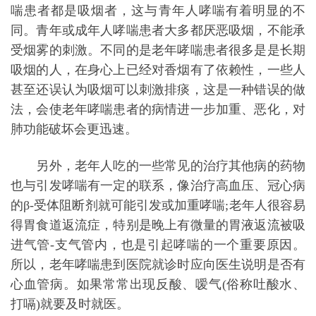
喘患者都是吸烟者，这与青年人哮喘有着明显的不
同。青年或成年人哮喘患者大多都厌恶吸烟，不能承
受烟雾的刺激。不同的是老年哮喘患者很多是是长期
吸烟的人，在身心上已经对香烟有了依赖性，一些人
甚至还误认为吸烟可以刺激排痰，这是一种错误的做
法，会使老年哮喘患者的病情进一步加重、恶化，对
肺功能破坏会更迅速。
另外，老年人吃的一些常见的治疗其他病的药物
也与引发哮喘有一定的联系，像治疗高血压、冠心病
的β-受体阻断剂就可能引发或加重哮喘;老年人很容易
得胃食道返流症，特别是晚上有微量的胃液返流被吸
进气管-支气管内，也是引起哮喘的一个重要原因。
所以，老年哮喘患到医院就诊时应向医生说明是否有
心血管病。如果常常出现反酸、嗳气(俗称吐酸水、
打嗝)就要及时就医。