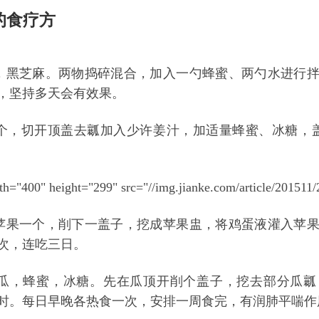
的食疗方
黑芝麻。两物捣碎混合，加入一勺蜂蜜、两勺水进行拌匀
，坚持多天会有效果。
，切开顶盖去瓤加入少许姜汁，加适量蜂蜜、冰糖，盖
h="400" height="299" src="//img.jianke.com/article/201511
果一个，削下一盖子，挖成苹果盅，将鸡蛋液灌入苹果
一次，连吃三日。
，蜂蜜，冰糖。先在瓜顶开削个盖子，挖去部分瓜瓤
时。每日早晚各热食一次，安排一周食完，有润肺平喘作