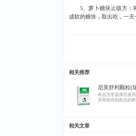
5、萝卜糖块止咳方：将
成软的糖块，取出吃，一天
相关推荐
尼美舒利颗粒(
本品为非甾体抗炎药
术和急性创伤后的疼
相关文章