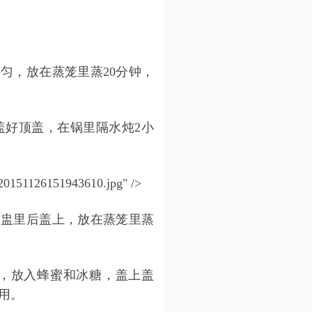
，放在蒸笼里蒸20分钟，
好顶盖，在锅里隔水炖2小
/20151126151943610.jpg" />
盅里后盖上，放在蒸笼里蒸
，放入蜂蜜和冰糖，盖上盖
用。