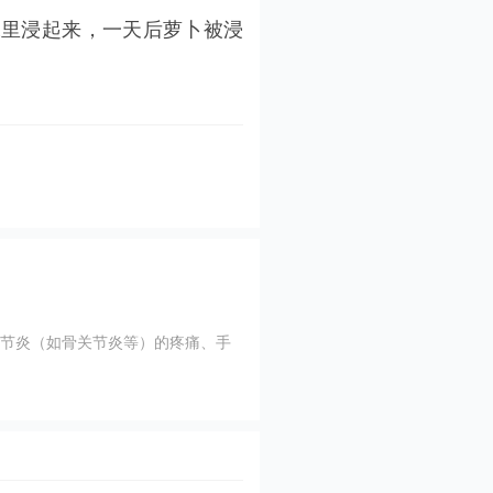
里浸起来，一天后萝卜被浸
布洛芬缓释胶
节炎（如骨关节炎等）的疼痛、手
用于缓解轻至中