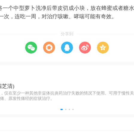
一个中型萝卜洗净后带皮切成小块，放在蜂蜜或者糖水
一次，连吃一周，对治疗
咳嗽
、
哮喘
可能有奇效。
分享到
瑞芝清)
，仅在至少一种其他非甾体抗炎药治疗失败的情况下使用。可用于慢性关
痛、原发性痛经的症状治疗。