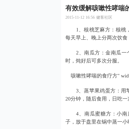
有效缓解咳嗽性哮喘
2015-11-12 16:56
健客社区
1、核桃芝麻方：核桃，
每天早上、晚上分两次饮食
2、南瓜方：金南瓜一个
时，炖好后可多次分服。
咳嗽性哮喘的
食疗
方" widt
3、蒸苹果鸡蛋方：用苹
20分钟，随后食用，日吃
4、南瓜蜜糖方：小南瓜
子，放于盘里在锅中蒸一小