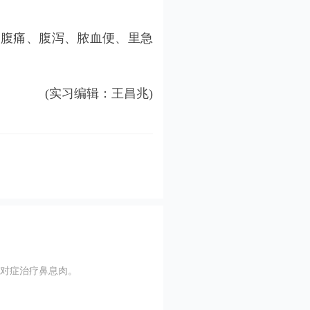
、腹痛、腹泻、脓血便、里急
(实习编辑：王昌兆)
金嗓散结丸(
对症治疗鼻息肉。
清热解毒，活血
见上述证候者。