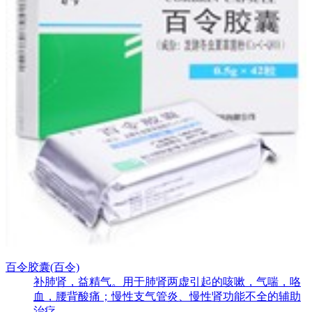
百令胶囊(百令)
补肺肾，益精气。用于肺肾两虚引起的咳嗽，气喘，咯
血，腰背酸痛；慢性支气管炎、慢性肾功能不全的辅助
治疗。