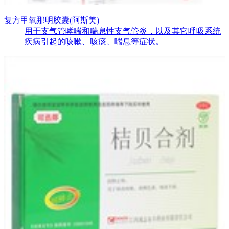
复方甲氧那明胶囊(阿斯美)
用于支气管哮喘和喘息性支气管炎，以及其它呼吸系统
疾病引起的咳嗽、咳痰、喘息等症状。