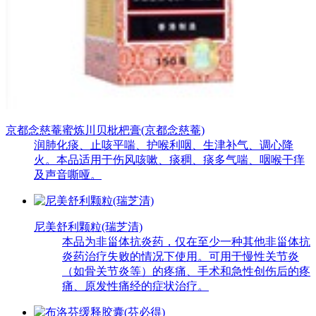
京都念慈菴蜜炼川贝枇杷膏(京都念慈菴)
润肺化痰、止咳平喘、护喉利咽、生津补气、调心降
火。本品适用于伤风咳嗽、痰稠、痰多气喘、咽喉干痒
及声音嘶哑。
尼美舒利颗粒(瑞芝清)
本品为非甾体抗炎药，仅在至少一种其他非甾体抗
炎药治疗失败的情况下使用。可用于慢性关节炎
（如骨关节炎等）的疼痛、手术和急性创伤后的疼
痛、原发性痛经的症状治疗。