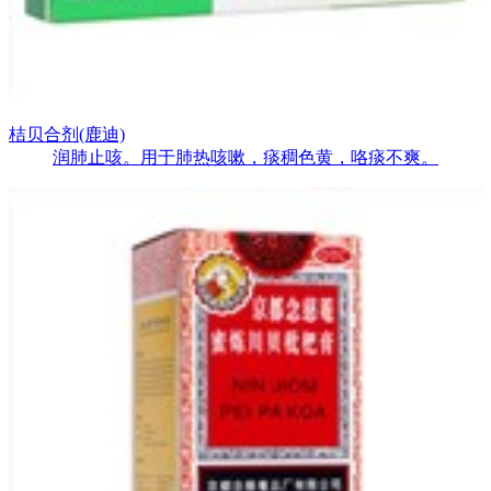
桔贝合剂(鹿迪)
润肺止咳。用于肺热咳嗽，痰稠色黄，咯痰不爽。