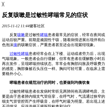
╳
反复咳嗽是过敏性哮喘常见的症状
2015-11-12 11:44
健客社区
反复
咳嗽
是过敏性
哮喘
患者最常见的症状，经常在夜间或
运动后较严重。前期是顽固性干咳，随着病情进展出现伴有白
色泡沫
痰
的咳嗽症状，严重患者甚至还会出现紫绀现象。
过敏性哮喘
患者经常会在上下楼、运动或者劳力后，出现
气喘现象。一般患者会自行缓解，但常有患者在缓解数小时后
再次发作，呈现哮喘持续状态。常常会有胸部闷胀及呼吸费力
的感觉，胸部像被石头压住一样。胸闷可轻可重，在临床上需
要格外小心。
哮喘患者在规范治疗的同时，也要做到均衡饮食
过敏性哮喘患者在发病时常听见两肺间有高调哮鸣音。主
要是由于患者肺内细支气管痉挛，在呼气时，气流通过狭窄的
细支气管管腔而产生呼吸音，在呼气时最为明显。若出现上述
不适情况，应该选择正规医院检查和治疗。