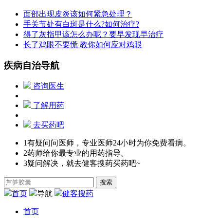
面部出现皮炎该如何紧急处理？
手关节处有白斑是什么?如何治疗?
得了灰指甲该怎么办呢？要早发现早治疗
长了鸡眼不要慌 教你如何应对鸡眼
疾病自治导航
咨询医生
了解用药
去买药吧
1
有疑问问医师，专业医师24小时为你免费看病。
2
药师给你最专业的用药指导。
3
疑问解决，就去健客搜药买药吧~
首页
导航
健客搜药
首页