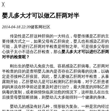
╳
婴儿多大才可以做乙肝两对半
2014-04-18 22:39
健客网社区
传染性是乙肝这种肝病的一大特点，母婴传播是乙肝的主
要传播方式之一，如果父母有乙肝病史，婴儿也有感染乙肝的
可能，及早进行乙肝两对半检查是明智之举。可是很多父母担
心孩子太小不适合乙肝检查，那么
婴儿多大才可以进行乙肝两
对半的检查呢？
刚出生的婴幼儿免疫力低、容易感染乙肝病毒。乙肝两对
半检查的目的是查明婴儿体内是否存在乙肝病毒的抗体，以确
定是否接种乙肝疫苗。因此，婴儿要做乙肝两对半检查，从暴
露期开始，乙肝婴幼儿是可以检测到乙肝病毒，对于乙肝患者
妈妈来说在怀孕前还是要及时进行治疗，最大限度的抑制乙肝
病毒的复制，或者病情快临床治愈的情况下，这样胎儿在出生
后接受母婴阻断措施，则婴幼儿大多能得到一个健康的身体。
婴幼儿的感染有好几种，情形较为复杂。一种是宫内经过