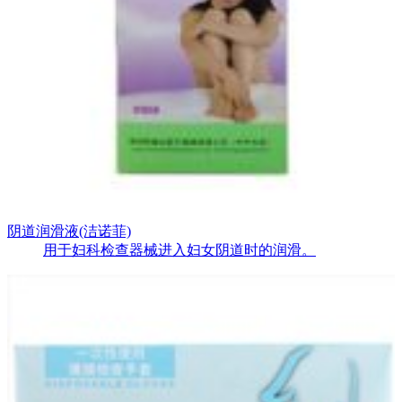
阴道润滑液(洁诺菲)
用于妇科检查器械进入妇女阴道时的润滑。