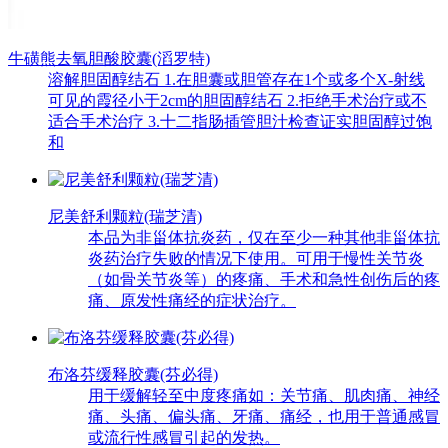
牛磺熊去氧胆酸胶囊(滔罗特)
溶解胆固醇结石 1.在胆囊或胆管存在1个或多个X-射线
可见的霞径小于2cm的胆固醇结石 2.拒绝手术治疗或不
适合手术治疗 3.十二指肠插管胆汁检查证实胆固醇过饱
和
尼美舒利颗粒(瑞芝清)
本品为非甾体抗炎药，仅在至少一种其他非甾体抗
炎药治疗失败的情况下使用。可用于慢性关节炎
（如骨关节炎等）的疼痛、手术和急性创伤后的疼
痛、原发性痛经的症状治疗。
布洛芬缓释胶囊(芬必得)
用于缓解轻至中度疼痛如：关节痛、肌肉痛、神经
痛、头痛、偏头痛、牙痛、痛经，也用于普通感冒
或流行性感冒引起的发热。