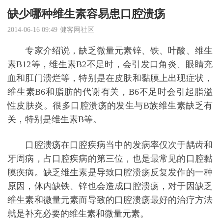
缺少哪种维生素容易患口腔溃疡
2014-06-16 09:49
健客网社区
专家介绍说，缺乏微量元素锌、铁、叶酸、维生
素B12等，维生素B2不足时，会引发口角炎、
眼睛
充
血和
肛门
溃烂等，特别是在皮肤和黏膜上出现症状，
维生素B6和
脂肪
的代谢有关，B6不足时会引起脂溢
性
皮肤炎
。很多口腔溃疡的发生与B族维生素缺乏有
关，特别是维生素B等。
口腔溃疡在口腔疾病当中的发病率仅次于龋齿和
牙周病，占口腔疾病的第三位，也是最常见的口腔黏
膜疾病。缺乏维生素是导致口腔溃疡反复发作的一种
原因，体内缺铁、锌也会造成口腔溃疡，对于因缺乏
维生素和微量元素而导致的口腔溃疡最好的治疗方法
就是补充必要的维生素和微量元素。