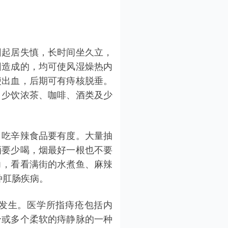
起居失慎，长时间坐久立，
因造成的，均可使风湿燥热内
便出血，后期可有痔核脱垂。
，少饮浓茶、咖啡、酒类及少
，吃辛辣食品要有度。大量抽
酒要少喝，烟最好一根也不要
力，看看满街的水煮鱼、麻辣
种肛肠疾病。
发生。医学所指痔疮包括内
个或多个柔软的痔静脉的一种