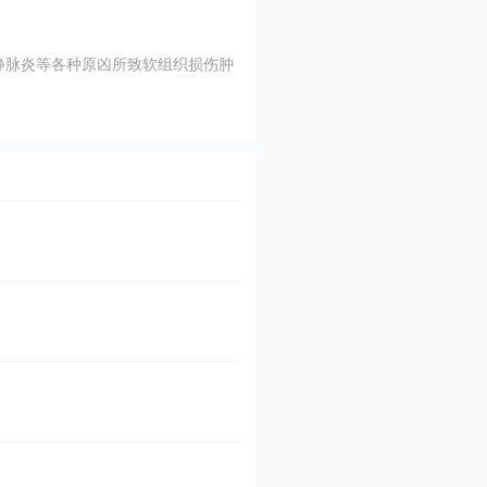
三七化痔丸(
静脉炎等各种原凶所致软组织损伤肿
清热解毒，止血