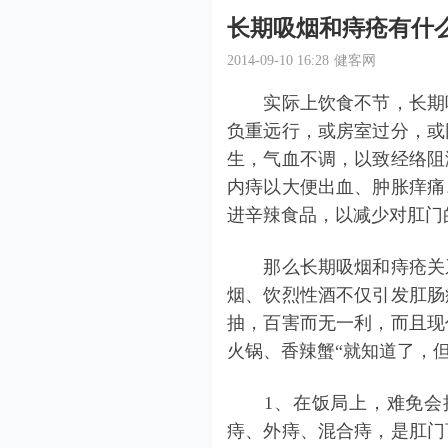
长期吸烟和痔疮有什
2014-09-10 16:28
健客网
实际上饮食不节，长期吸
负重远行，或房室过分，或
生，气血不调，以致经络阻
内痔以大便出血、肿胀痒痛
进辛辣食品，以减少对肛门
那么长期吸烟和
痔疮
关
烟、饮烈性酒不仅引发
肛肠
抽，百害而无一利，而且现
火锅、香辣蟹“就知道了，
1、在饭局上，难免会抽
痔、外痔、混合痔，是肛门