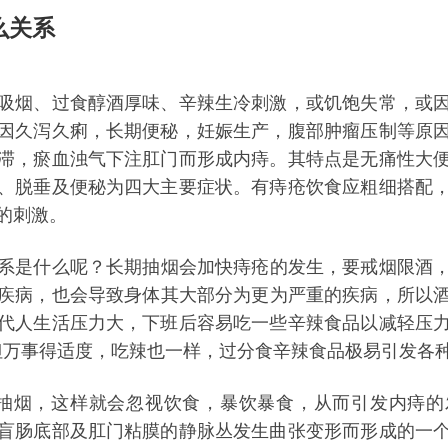
么关系
烟、过食醇酒厚味、辛辣生冷刺激，或饥饱失常，或因
因久泻久痢，长期便秘，妊娠生产，腹部肿瘤压制等原
滞，瘀血浊气下注肛门而形成内痔。其特点是无痛性大
、脱垂及便秘为四大主要症状。有痔疮
饮食
应粗细搭配
的刺激。
系是什么呢？长期抽烟会加快痔疮的发生，要戒烟限酒
疾病，也会导致身体其大部分为更为严重的疾病，所以
代人生活压力大，下班后容易吃一些辛辣食品以减轻压
但万事得适度，吃辣也一样，过分食辛辣食品极易引发各
烟，这样就会忽视饮食，暴饮暴食，从而引发内痔的
盲肠底部及肛门粘膜的静脉丛发生曲张变形而形成的一