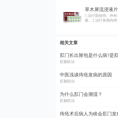
草木犀流浸液片(
1.治疗因创伤、外
胀。2.治疗各期内
相关文章
肛门长出脓包是什么病?是肛
肛肠防治
中医浅谈痔疮发病的原因
肛肠防治
为什么肛门会潮湿？
肛肠防治
痔疮术后病人为啥会肛门发