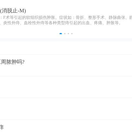
消脱止-M)
科：F术等引起的软组织损伤肿胀。症状如：骨折、整形手术、静脉曲张、
痔、炎性外痔、血栓性外痔等各种类型痔引起的出血、疼痛、肿胀等。
周脓肿吗?
痒