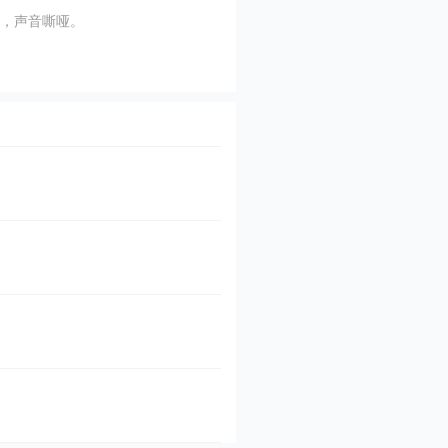
，声音嘶哑。
用于银屑病（牛