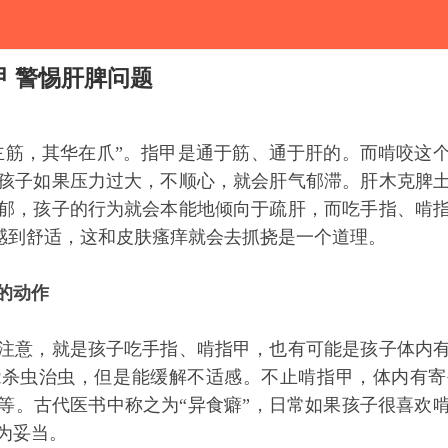
 警惕肝脾问题
主筋，其华在爪”。指甲是通于筋、通于肝的。而啃咬这
孩子如果压力过大，不顺心，就会肝气郁滞。肝木克脾
郁，孩子的行为就会本能地倾向于疏肝，而吃手指、啃
a感到舒适，这和皮肤瘙痒就会去抓挠是一个道理。
的动作
注意，就是孩子吃手指、啃指甲，也有可能是孩子体内
能杀虫治虫，但是能缓解不适感。不止啃指甲，体内有寄
等。古代医书中称之为“异食癖”，日常如果孩子很喜欢
为妥当。