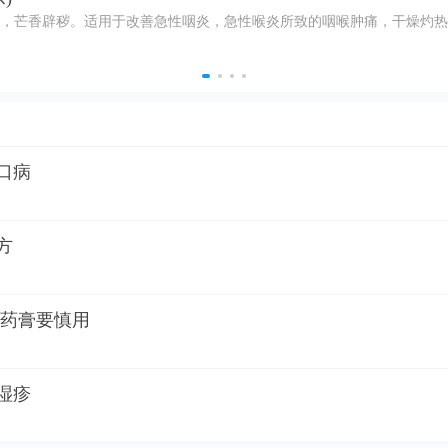
，芒香辟秽。适用于改善急性咽炎，急性喉炎所致的咽喉肿痛，干燥灼热
口病
方
类药膏要慎用
湿疹