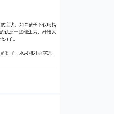
应的症状。如果孩子不仅啃指
的缺乏一些维生素、纤维素
能力了。
点的孩子，水果相对会寒凉，
复方氨肽素片