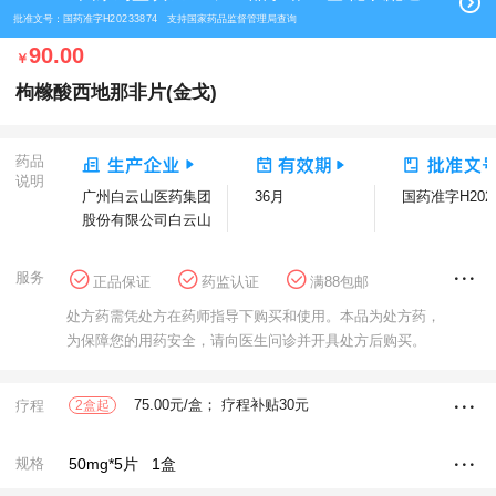
批准文号：国药准字H20233874 支持国家药品监督管理局查询
90.00
￥
枸橼酸西地那非片(金戈)
药品
说明
广州白云山医药集团
36月
国药准字H2023
股份有限公司白云山
制药总厂
服务
正品保证
药监认证
满88包邮
花呗分期
方舟健客大药房
处方药需凭处方在药师指导下购买和使用。本品为处方药，
为保障您的用药安全，请向医生问诊并开具处方后购买。
75.00元/盒； 疗程补贴30元
疗程
2盒起
50mg*5片
1盒
规格