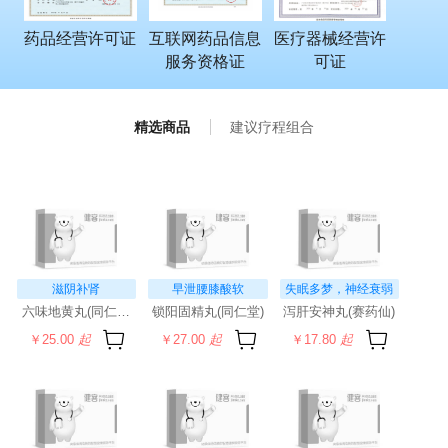
药品经营许可证
互联网药品信息
医疗器械经营许
服务资格证
可证
精选商品
建议疗程组合
滋阴补肾
早泄腰膝酸软
失眠多梦，神经衰弱
六味地黄丸(同仁堂)(水蜜丸)
锁阳固精丸(同仁堂)
泻肝安神丸(赛药仙)
￥25.00
起
￥27.00
起
￥17.80
起