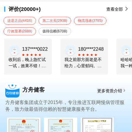
评价(20000+)
查看全部
这是正品
(4418)
第二次买
(2938)
物流迅速
(3785)
疗效显著
(2889)
值得信赖
(6708)
137****0022
180****2248
收到后，晚上急忙试
我之前那方面老是不
哈哈
一试，效果不错！平
给力，心里郁闷。后
我一
时5分钟就完事了，
来买了药，进口的品
觉，
妻子一脸不满意。这
质有保障。吃了之后
来哈
次40多分钟，妻子高
起效快，没一会儿就
给我
方舟健客
兴得又喊又叫，脸上
感觉状态上来了，性
觉，
更多资质介绍
写满了幸福！
生活质量大大提高，
来
方舟健客集团成立于2015年，专注推进互联网慢病管理服
关键是性价比还高，
真的太值了！
务，致力做最值得信赖的智慧健康服务平台。