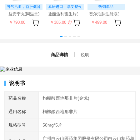
补气活血，益肝健肾
原研进口，享受整夜
热销单品
安眠
益安宁丸(同溢堂)
盐酸达利雷生片(科唯可)
替尔泊肽注射液(穆峰达)
￥790.00
￥385.00
起
￥499.00
商品详情
说明
说明书
药品名称
枸橼酸西地那非片(金戈)
通用名称
枸橼酸西地那非片
规格型号
50mg*5片
广州白云山医药集团股份有限公司白云山制药总