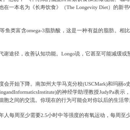
一本名为《长寿饮食》（The Longevity Diet）的
丁鱼等鱼类富含omega-3脂肪酸，这是一种有益的脂肪。
代谢途径，改善认知功能。Longo说，它甚至可能减缓或
度会开始下降。南加州大学马克分校(USCMark)和玛丽
imagingandInformaticsInstitute)的神经学助理教授J
细胞之间的交流。你现在的行为可能会对你以后的生活带
年人每周至少需要2.5小时中等强度的
有氧运动
，每周至